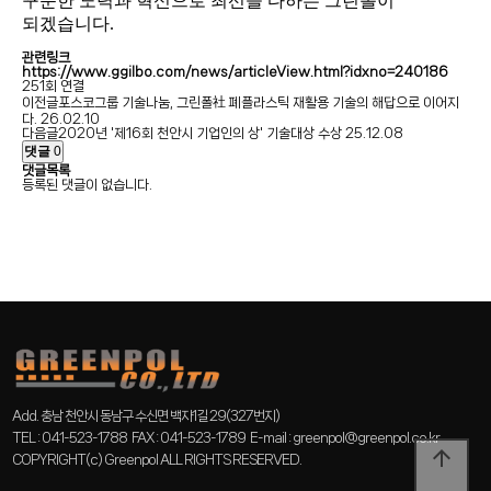
꾸준한 노력과 혁신으로 최선을 다하는 그린폴이
되겠습니다.
관련링크
https://www.ggilbo.com/news/articleView.html?idxno=240186
251회 연결
이전글
포스코그룹 기술나눔, 그린폴社 폐플라스틱 재활용 기술의 해답으로 이어지
다.
26.02.10
다음글
2020년 '제16회 천안시 기업인의 상' 기술대상 수상
25.12.08
댓글
0
댓글목록
등록된 댓글이 없습니다.
Add. 충남 천안시 동남구 수신면 백자1길 29(327번지)
TEL : 041-523-1788 FAX : 041-523-1789 E-mail : greenpol@greenpol.co.kr
arrow_upward
COPYRIGHT(c) Greenpol ALL RIGHTS RESERVED.